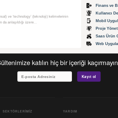
Finans ve Ba
Kullanıcı D
ansal) ve ‘technology’ (teknoloji) kelimelerinin
Mobil Uygul
n da anlaşıldığı üzere...
Proje Yönet
Saas Ürün G
Web Uygula
ültenimize katılın hiç bir içeriği kaçırmayın
SEKTÖRLERIMIZ
YARDIM