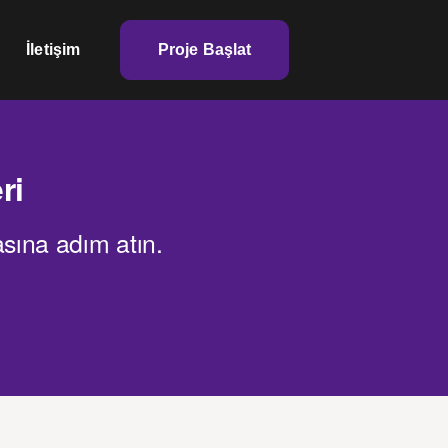
İletişim
Proje Başlat
ri
asına adım atın.