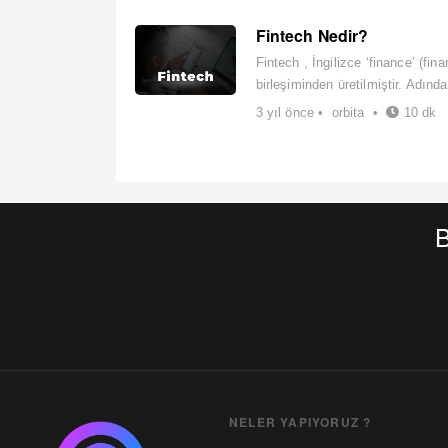
Fintech Nedir?
Fintech , İngilizce ‘finance’ (fin
birleşiminden üretilmiştir. Adında
3 yıl önce • orbita •
10 dk
B
NELER YAPIYORUZ ?