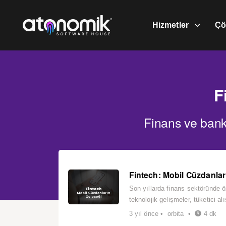
Skip
Skip
links
to
Hizmetler
Çö
primary
navigation
Skip
to
content
F
Finans ve banka
Fintech: Mobil Cüzdanlar
Son yıllarda finans sektöründe ö
teknolojik gelişmeler, tüketici alı
3 yıl önce • orbita •
4 dk