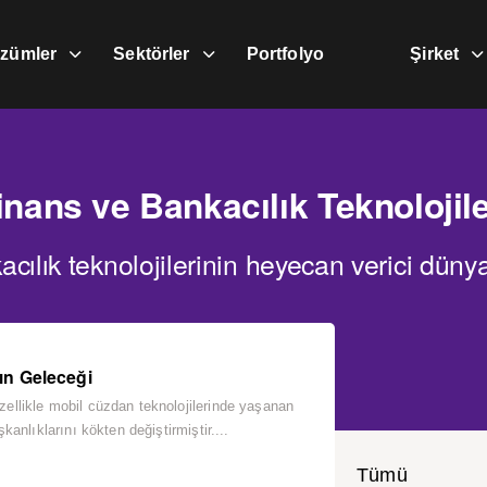
zümler
Sektörler
Portfolyo
Şirket
inans ve Bankacılık Teknolojile
cılık teknolojilerinin heyecan verici düny
ın Geleceği
zellikle mobil cüzdan teknolojilerinde yaşanan
şkanlıklarını kökten değiştirmiştir....
Tümü