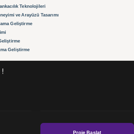
nkacılık Teknolojileri
eneyimi ve Arayüzü Tasarımı
ama Geliştirme
imi
eliştirme
ma Geliştirme
 !
Proje Başlat